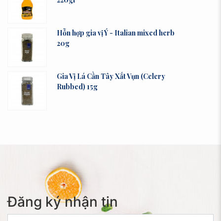
Hỗn hợp gia vị Ý - Italian mixed herb
20g
Gia Vị Lá Cần Tây Xắt Vụn (Celery
Rubbed) 15g
Đăng ký nhận tin