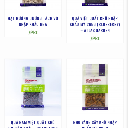
HẠT HƯỚNG DƯƠNG TÁCH VỎ
QUẢ VIỆT QUẤT KHÔ NHẬP
NHẬP KHẨU NGA
KHẨU MỸ 265G (BLUEBERRY)
– ATLAS GARDEN
/Pkt
/Pkt
QUẢ NAM VIỆT QUẤT KHÔ
NHO VÀNG SẤY KHÔ NHẬP