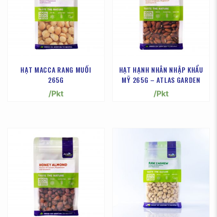
HẠT MACCA RANG MUỐI
HẠT HẠNH NHÂN NHẬP KHẨU
265G
MỸ 265G – ATLAS GARDEN
/Pkt
/Pkt