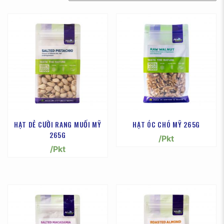
HẠT DẺ CƯỜI RANG MUỐI MỸ
HẠT ÓC CHÓ MỸ 265G
265G
/Pkt
/Pkt