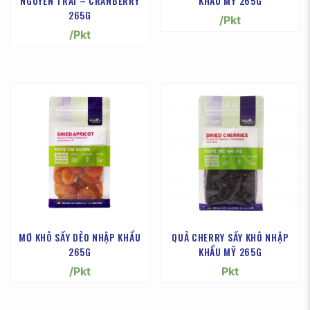
NGUYÊN TRÁI – CRANBERRY
KHẨU MỸ 265G
265G
/Pkt
/Pkt
MƠ KHÔ SẤY DẺO NHẬP KHẨU
QUẢ CHERRY SẤY KHÔ NHẬP
265G
KHẨU MỸ 265G
/Pkt
Pkt