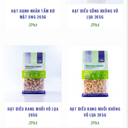
HẠT HẠNH NHÂN TẨM BƠ
HẠT ĐIỀU SỐNG KHÔNG VỎ
MẬT ONG 265G
LỤA 265G
/Pkt
/Pkt
HẠT ĐIỀU RANG MUỐI VỎ LỤA
HẠT ĐIỀU RANG MUỐI KHÔNG
265G
VỎ LỤA 265G
/Pkt
/Pkt