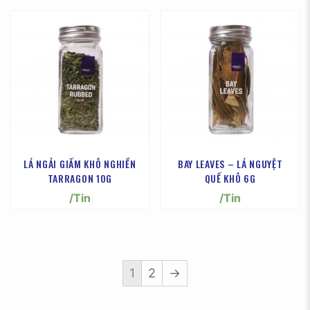
LÁ NGẢI GIẤM KHÔ NGHIỀN
BAY LEAVES – LÁ NGUYỆT
TARRAGON 10G
QUẾ KHÔ 6G
/Tin
/Tin
1
2
→