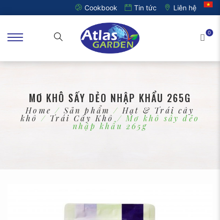
Cookbook
Tin tức
Liên hệ
0
MƠ KHÔ SẤY DẺO NHẬP KHẨU 265G
Home
/
Sản phẩm
/
Hạt & Trái cây
khô
/
Trái Cây Khô
/ Mơ khô sấy dẻo
nhập khẩu 265g