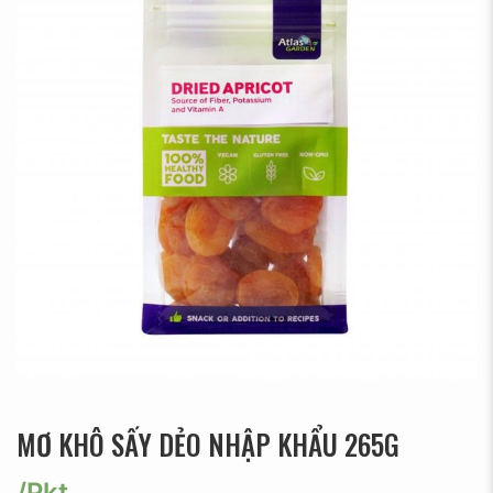
MƠ KHÔ SẤY DẺO NHẬP KHẨU 265G
/Pkt