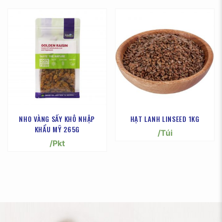
NHO VÀNG SẤY KHÔ NHẬP
HẠT LANH LINSEED 1KG
KHẨU MỸ 265G
/Túi
/Pkt