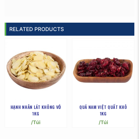
RELATED PRODUCTS
HẠNH NHÂN LÁT KHÔNG VỎ
QUẢ NAM VIỆT QUẤT KHÔ
1KG
1KG
/Túi
/Túi