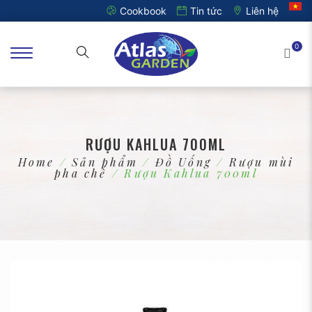
Cookbook
Tin tức
Liên hệ
0
RƯỢU KAHLUA 700ML
Home
/
Sản phẩm
/
Đồ Uống
/
Rượu mùi
pha chế
/ Rượu Kahlua 700ml