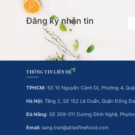
Đăng ký nhận tin
THÔNG TIN LIÊN HỆ
TPHCM:
Số 10 Nguyễn Cảnh Dị, Phường 4, Quận
Hà Nội:
Tầng 2, Số 152 Lê Duẩn, Quận Đống Đa
Đà Nẵng:
Số 309-311 Dương Đình Nghệ, Phường
Email:
sang.tran@atlasfinefood.com