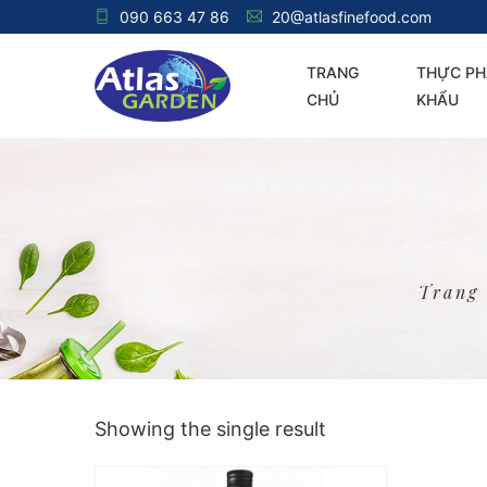
090 663 47 86
20@atlasfinefood.com
TRANG
THỰC PH
CHỦ
KHẨU
Trang
Showing the single result