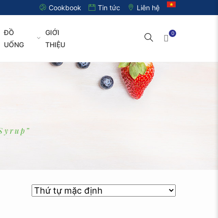
Cookbook
Tin tức
Liên hệ
ĐỒ
GIỚI
0
UỐNG
THIỆU
Syrup”