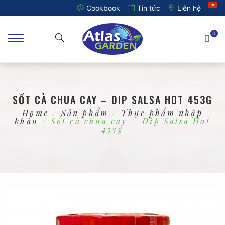
Cookbook
Tin tức
Liên hệ
0
SỐT CÀ CHUA CAY – DIP SALSA HOT 453G
Home
/
Sản phẩm
/
Thực phẩm nhập
khẩu
/ Sốt cà chua cay – Dip Salsa Hot
453g