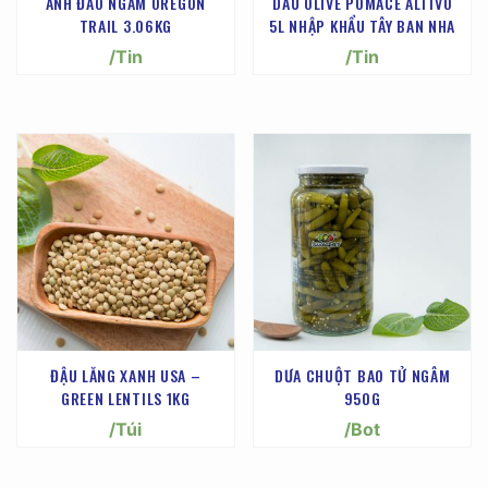
ANH ĐÀO NGÂM OREGON
DẦU OLIVE POMACE ALTIVO
TRAIL 3.06KG
5L NHẬP KHẨU TÂY BAN NHA
/Tin
/Tin
ĐẬU LĂNG XANH USA –
DƯA CHUỘT BAO TỬ NGÂM
GREEN LENTILS 1KG
950G
/Túi
/Bot