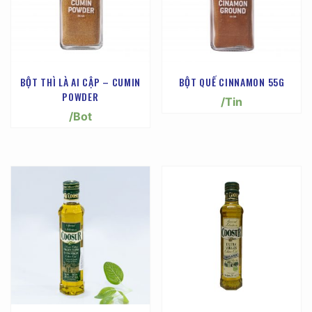
BỘT THÌ LÀ AI CẬP – CUMIN
BỘT QUẾ CINNAMON 55G
POWDER
/Tin
/Bot