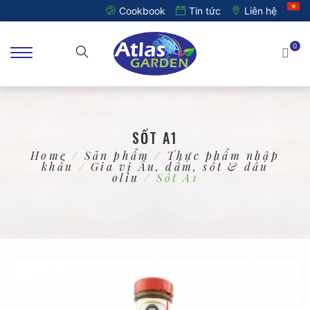
Cookbook
Tin tức
Liên hệ
0
SỐT A1
Home
/
Sản phẩm
/
Thực phẩm nhập
khẩu
/
Gia vị Âu, dấm, sốt & dầu
oliu
/ Sốt A1