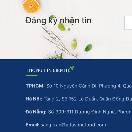
Đăng ký nhận tin
THÔNG TIN LIÊN HỆ
TPHCM:
Số 10 Nguyễn Cảnh Dị, Phường 4, Quận
Hà Nội:
Tầng 2, Số 152 Lê Duẩn, Quận Đống Đa
Đà Nẵng:
Số 309-311 Dương Đình Nghệ, Phường
Email:
sang.tran@atlasfinefood.com