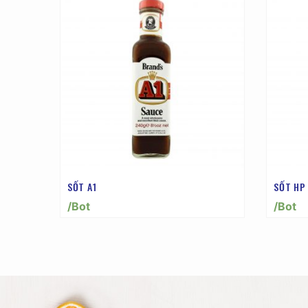
SỐT A1
SỐT HP
/Bot
/Bot