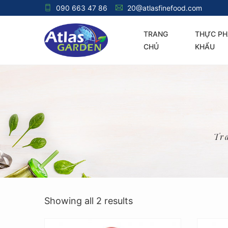
090 663 47 86
20@atlasfinefood.com
TRANG
THỰC PH
CHỦ
KHẨU
Tr
Showing all 2 results