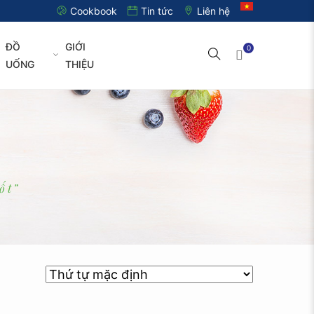
Cookbook
Tin tức
Liên hệ
ĐỒ
GIỚI
0
UỐNG
THIỆU
ốt”