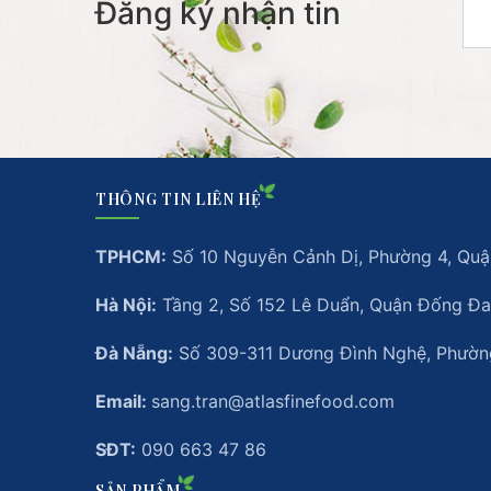
Đăng ký nhận tin
THÔNG TIN LIÊN HỆ
TPHCM:
Số 10 Nguyễn Cảnh Dị, Phường 4, Quận
Hà Nội:
Tầng 2, Số 152 Lê Duẩn, Quận Đống Đa
Đà Nẵng:
Số 309-311 Dương Đình Nghệ, Phường
Email:
sang.tran@atlasfinefood.com
SĐT:
090 663 47 86
SẢN PHẨM