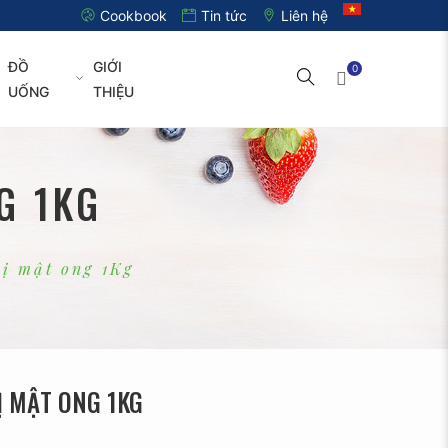
Cookbook
Tin tức
Liên hệ
ĐỒ
GIỚI
0
UỐNG
THIỆU
G 1KG
ị mật ong 1Kg
Ị MẬT ONG 1KG