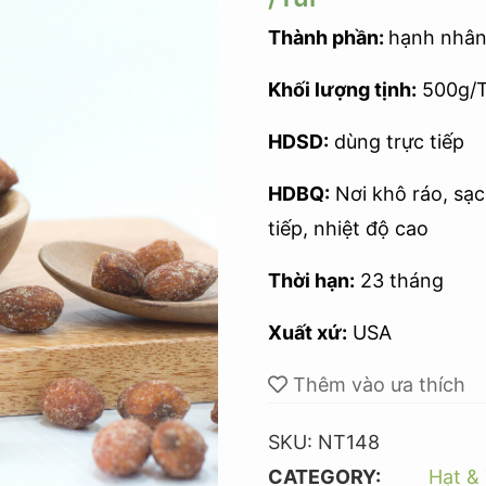
Thành phần:
hạnh nhân
Khối lượng tịnh:
500g/Tú
HDSD:
dùng trực tiếp
HDBQ:
Nơi khô ráo, sạc
tiếp, nhiệt độ cao
Thời hạn:
23 tháng
Xuất xứ:
USA
Thêm vào ưa thích
SKU:
NT148
CATEGORY:
Hạt & 