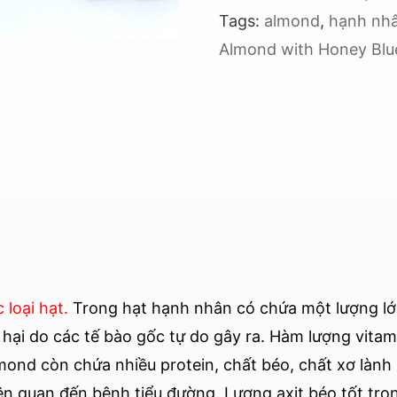
Tags:
almond
,
hạnh nhâ
Almond with Honey Bl
loại hạt.
Trong hạt hạnh nhân có chứa một lượng l
 hại do các tế bào gốc tự do gây ra. Hàm lượng vita
ond còn chứa nhiều protein, chất béo, chất xơ lành m
iên quan đến bệnh tiểu đường. Lượng axit béo tốt tr