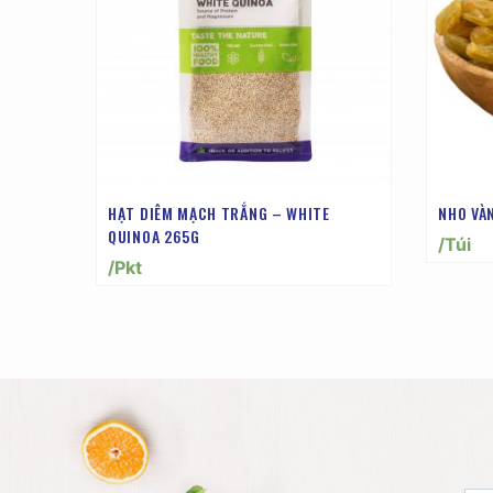
HẠT DIÊM MẠCH TRẮNG – WHITE
NHO VÀ
QUINOA 265G
/Túi
/Pkt