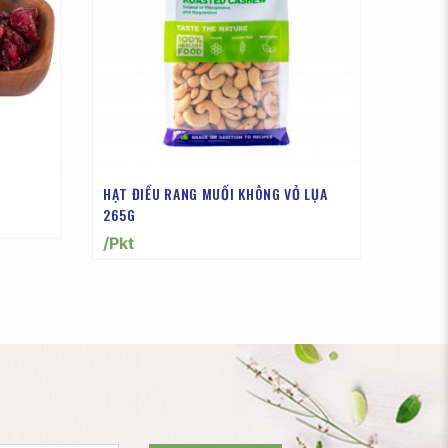
HẠT ĐIỀU RANG MUỐI KHÔNG VỎ LỤA
265G
/Pkt