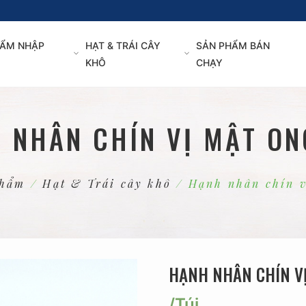
ẨM NHẬP
HẠT & TRÁI CÂY
SẢN PHẨM BÁN
KHÔ
CHẠY
 NHÂN CHÍN VỊ MẬT ON
phẩm
/
Hạt & Trái cây khô
/ Hạnh nhân chín v
HẠNH NHÂN CHÍN V
/Túi