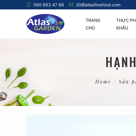
090 663 47 86
20@atlasfinefood.com
TRANG
THỰC PH
CHỦ
KHẨU
HẠNH
Home
/
Sản 