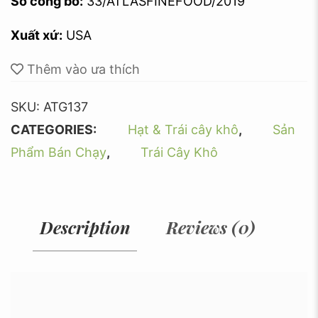
Số công bố:
33/ATLASFINEFOOD/2019
Xuất xứ:
USA
Thêm vào ưa thích
SKU:
ATG137
CATEGORIES:
Hạt & Trái cây khô
,
Sản
Phẩm Bán Chạy
,
Trái Cây Khô
Description
Reviews (0)