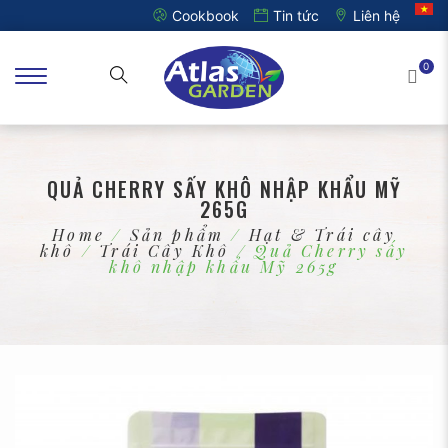
Cookbook
Tin tức
Liên hệ
0
QUẢ CHERRY SẤY KHÔ NHẬP KHẨU MỸ
265G
Home
/
Sản phẩm
/
Hạt & Trái cây
khô
/
Trái Cây Khô
/ Quả Cherry sấy
khô nhập khẩu Mỹ 265g