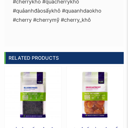
#cherrykho #quảcherrykhô
#quảanhđàosấykhô #quaanhdaokho
#cherry #cherrymỹ #cherry_khô
RELATED PRODUCTS