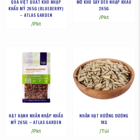
QUẢ VIỆT QUẤT KHÔ NHẬP
MƠ KHÔ SẤY DẺO NHẬP KHẨU
KHẨU MỸ 265G (BLUEBERRY)
265G
– ATLAS GARDEN
/Pkt
/Pkt
HẠT HẠNH NHÂN NHẬP KHẨU
NHÂN HẠT HƯỚNG DƯƠNG
MỸ 265G – ATLAS GARDEN
1KG
/Pkt
/Túi